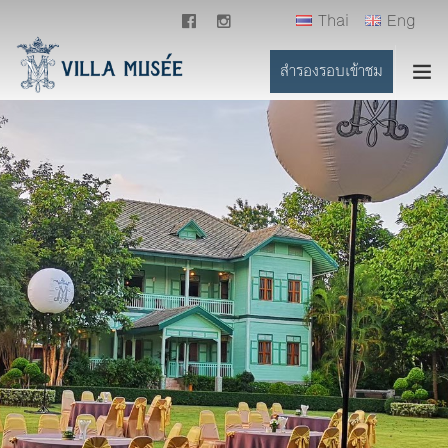
Thai
Eng
111 หมู่ 2 ถนนธนะรัชต์ ตำบลหมูสี อำเภอปากช่อง จังหวัด
สำรองรอบเข้าชม
นครราชสีมา 30130
หน้าแรก
เกี่ยวกับเรา
วิลล่า
พิพิธภัณฑ์
นิทรรศการ
ร้านอาหาร & บาร์
กิจกรรม
รวมรูปภาพ
ที่ตั้ง
ติดต่อเรา