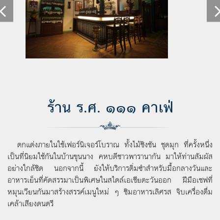
ร้าน ร.ศ. ๑๑๑ คาเฟ่
ตกแต่งภายในใช้เฟอร์นิเจอร์โบราณ ทั้งไม้ชิงชัน ชุดมุก ที่ครั้งหนึ่ง
เป็นที่นิยมใช้กันในบ้านขุนนาง คหบดีชาวพารานากัน มาให้ท่านสัมผัส
อย่างใกล้ชิด นอกจากนี้ ยังให้บริการติ่มซำสำหรับมื้อกลางวันและ
อาหารเย็นที่คัดสรรมาเป็นพิเศษในสไตล์เอเชียตะวันออก ฝีมือเชฟที่
หมุนเวียนกันมาสร้างสรรค์เมนูใหม่ ๆ ชิมอาหารเลิศรส จิบเครื่องดื่ม
เคล้าเสียงดนตรี